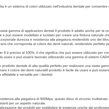
Vita è un sistema di colori utilizzato nell'industria dentale per consenti
sta gamma di applicazioni dentali.Il prodotto è adatto anche per la realiz
e e può essere modellato e lucidato per creare una finitura naturale che 
ccezionale durezza e resistenza alla piegatura.rendendolo uno dei blocchi
rsi che corrisponda al colore dei denti naturali, rendendolo perfetto p
uper 8 è preciso al 100%, il che significa che può essere utilizzato per c
le da usare e può essere lavorato utilizzando una gamma di sistemi CAD/
 prodotto dentale di alta qualità perfetto per realizzare una vasta gamma
are il colore dei denti naturaliIl prodotto è facile da usare e può ess
fidabile e versatile per i dentisti.
esistenza alla piegatura di 900Mpa, questo disco di zirconio multistrat
stanti per un aspetto naturale.
izzazione dei prodotti per soddisfare le esigenze uniche dei professioni