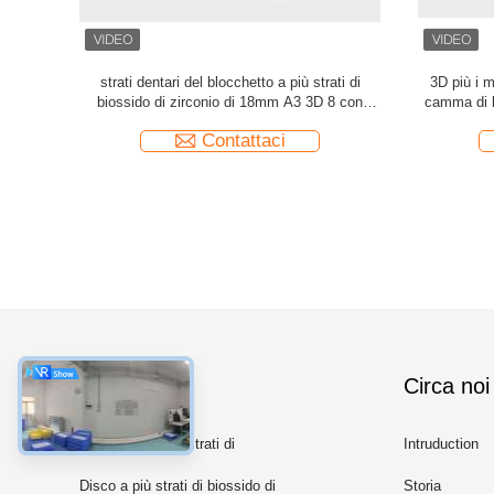
lizzato i
Disco a più strati dentario 1200 del blocchetto
L'alto bios
 zirconio
di biossido di zirconio del MPA per la fresatrice
blocca 3D
m
di camma di cad
Contattaci
categorie
Circa noi
Blocchetto a più strati di
Intruduction
biossido di zirconio
Disco a più strati di biossido di
Storia