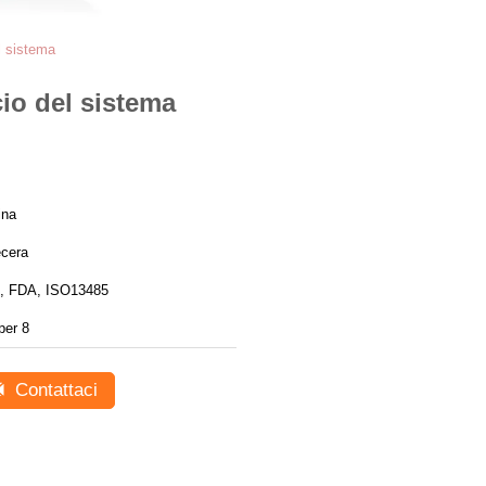
l sistema
io del sistema
ina
cera
, FDA, ISO13485
per 8
Contattaci