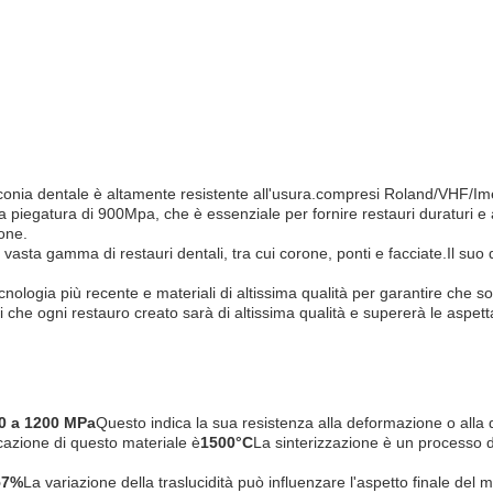
irconia dentale è altamente resistente all'usura.compresi Roland/VHF/Im
la piegatura di 900Mpa, che è essenziale per fornire restauri duraturi e 
ione.
a vasta gamma di restauri dentali, tra cui corone, ponti e facciate.Il suo 
cnologia più recente e materiali di altissima qualità per garantire che sod
i che ogni restauro creato sarà di altissima qualità e supererà le aspetta
0 a 1200 MPa
Questo indica la sua resistenza alla deformazione o alla 
icazione di questo materiale è
1500°C
La sinterizzazione è un processo 
 57%
La variazione della traslucidità può influenzare l'aspetto finale del 