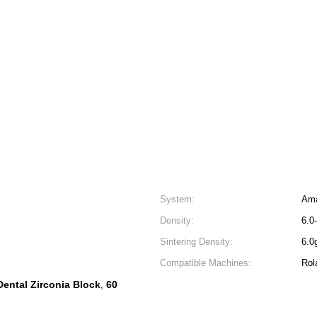
System:
Ama
Density:
6.0
Sintering Density:
6.0
Compatible Machines:
Rol
ental Zirconia Block
60
,