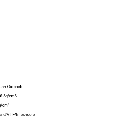
nn Girrbach
-6.3g/cm3
g/cm³
and/VHF/Imes-icore