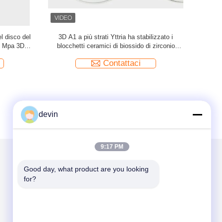
irconia
pro sistema a più strati 1200 di camma delle
strati den
tonalità cad del candeggiante di asse del disco
biossido 
5 di biossido di zirconio del Mpa 3D
Contattaci
devin
9:17 PM
Good day, what product are you looking 
Scrivici
for?