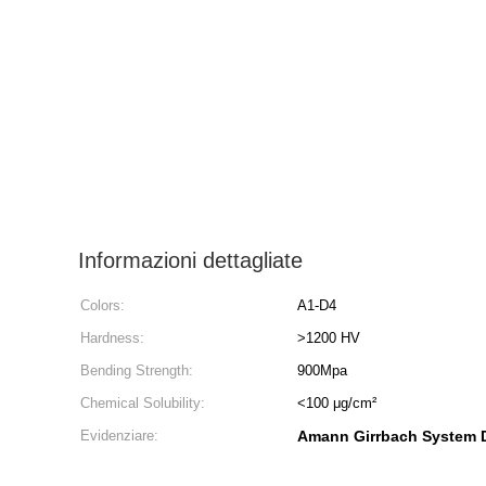
Informazioni dettagliate
Colors:
A1-D4
Hardness:
>1200 HV
Bending Strength:
900Mpa
Chemical Solubility:
<100 μg/cm²
Evidenziare:
Amann Girrbach System D