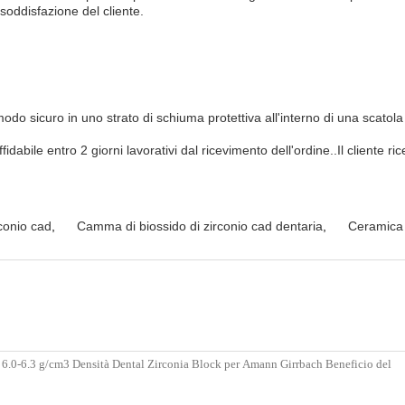
soddisfazione del cliente.
 modo sicuro in uno strato di schiuma protettiva all'interno di una scatol
affidabile entro 2 giorni lavorativi dal ricevimento dell'ordine..Il client
rconio cad
,
Camma di biossido di zirconio cad dentaria
,
Ceramica d