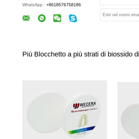
WhatsApp :
+8618576758186
Più Blocchetto a più strati di biossido d