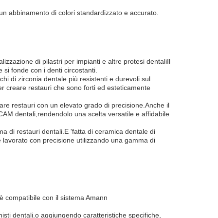
re un abbinamento di colori standardizzato e accurato.
zazione di pilastri per impianti e altre protesi dentaliIl
si fonde con i denti circostanti.
 di zirconia dentale più resistenti e durevoli sul
er creare restauri che sono forti ed esteticamente
reare restauri con un elevato grado di precisione.Anche il
CAM dentali,rendendolo una scelta versatile e affidabile
 di restauri dentali.E 'fatta di ceramica dentale di
ere lavorato con precisione utilizzando una gamma di
o è compatibile con il sistema Amann
sti dentali.o aggiungendo caratteristiche specifiche,