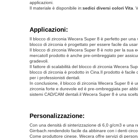
applicazioni.
Il materiale è disponibile in:
sedici diversi colori Vita
. 
Applicazioni:
Il blocco di zirconia Wecera Super 8 è perfetto per una va
blocco di zirconia è progettato per essere facile da usar
Il blocco di zirconia Wecera Super 8 è noto per la sua e
mercatoIl prodotto è anche pre-ombreggiato per assicura
gradevoli.
Il fattore di scalabilità del blocco di zirconia Wecera S
blocco di zirconia è prodotto in Cina.Il prodotto è faci
per i professionisti dentali.
In conclusione, il blocco di zirconia Wecera Super 8 è un
zirconia forte e durevole ed è pre-ombreggiata per abbin
sistemi CAD/CAM dentali.il Wecera Super 8 è una scelta af
Personalizzazione:
Con una densità di sinterizzazione di 6,0 g/cm3 e una r
Girrbach.rendendolo facile da abbinare con i denti circo
Come produttore cinese, Wecera offre servizi di personal