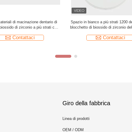
sido di zirconio dentario traslucido
25 mm A2 Dental 3D Multilayer Z
 Vita a più strati 16 colori 98mm
Blocco Con 8 Strati
95mm
Contattaci
Contattaci
Giro della fabbrica
Linea di prodotti
OEM / ODM