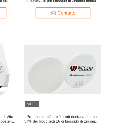
 strati del
1200MPA di pro biossido di zirconio dentario
3D
Contatto
o di Vita
Pro traslucidità a più strati dentaria di colori
 posteriore
57% dei blocchetti 16 di biossido di zirconio di
Wieland 3D