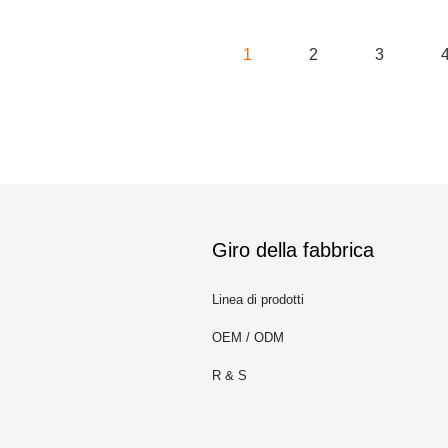
1
2
3
Giro della fabbrica
Linea di prodotti
OEM / ODM
R & S
m