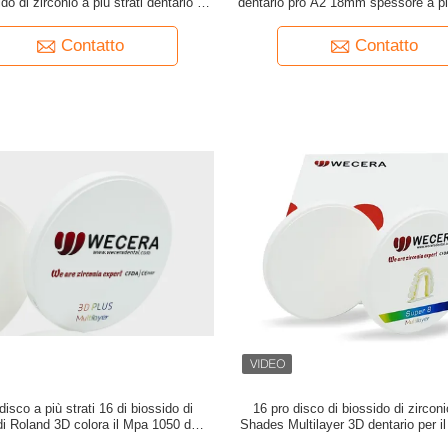
ido di zirconio a più strati dentario 3D
dentario pro A2 18mm spessore a più
di B1 D98*25mm
blocchetto 3D
Contatto
Contatto
 disco a più strati 16 di biossido di
16 pro disco di biossido di zirconi
di Roland 3D colora il Mpa 1050 della
Shades Multilayer 3D dentario per il
traslucidità di 57%
anteriore