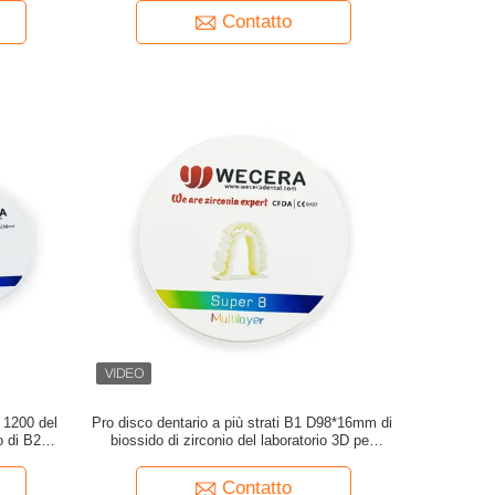
Contatto
i 1200 del
Pro disco dentario a più strati B1 D98*16mm di
o di B2
biossido di zirconio del laboratorio 3D per
fresatura di camma di cad
Contatto