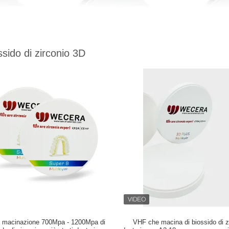
ssido di zirconio 3D
i macinazione 700Mpa - 1200Mpa di
VHF che macina di biossido di z