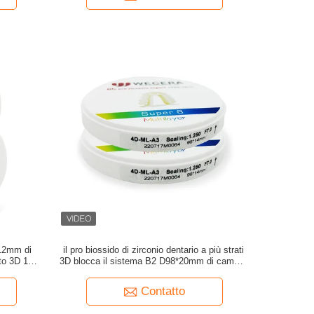
*12mm di
il pro biossido di zirconio dentario a più strati
ato 3D 1500
3D blocca il sistema B2 D98*20mm di camma
di Wieland cad
Contatto