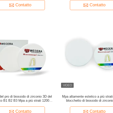
Contatto
Contatto
 del pro di biossido di zirconio 3D del
Mpa altamente estetico a più strat
to B1 B2 B3 Mpa a più strati 1200 di
blocchetto di biossido di zirconi
colore D98*18mm
D98*25mm 3D
Contatto
Contatto