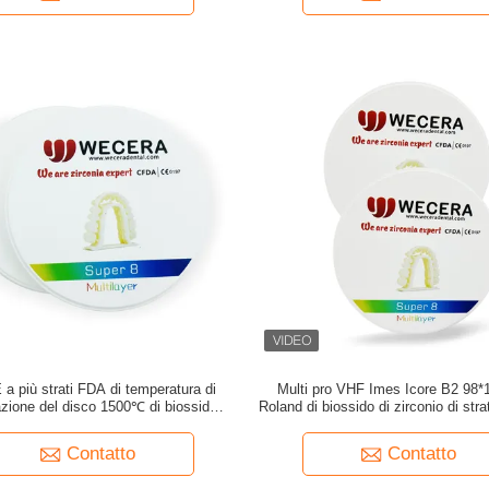
 a più strati FDA di temperatura di
Multi pro VHF Imes Icore B2 98
azione del disco 1500℃ di biossido di
Roland di biossido di zirconio di str
zirconio di estetica 3D
sinterizzazioni del ℃
Contatto
Contatto