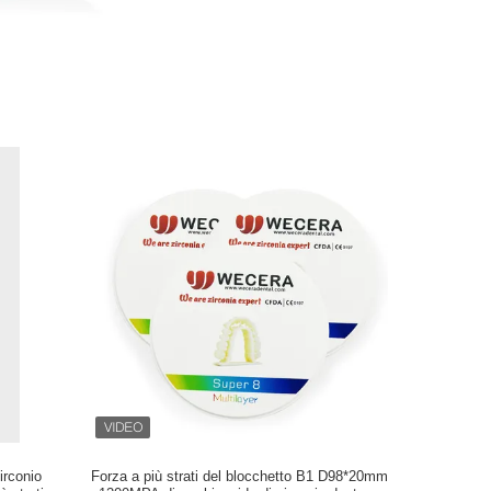
irconio
Forza a più strati del blocchetto B1 D98*20mm