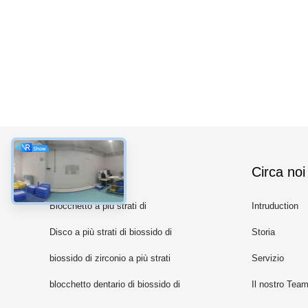
categorie
Circa noi
Blocchetto a più strati di
Intruduction
biossido di zirconio
Disco a più strati di biossido di
Storia
zirconio
biossido di zirconio a più strati
Servizio
3D
blocchetto dentario di biossido di
Il nostro Tea