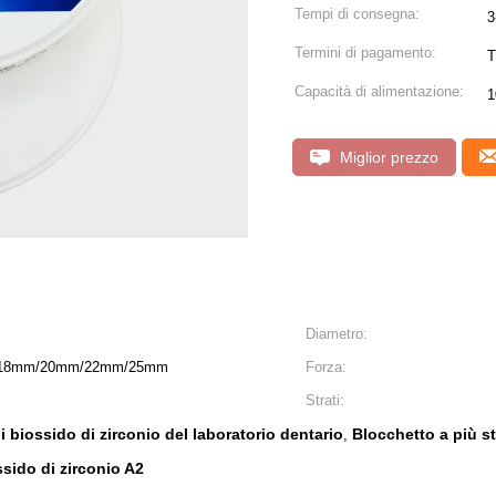
Tempi di consegna:
3
Termini di pagamento:
T
Capacità di alimentazione:
1
Miglior prezzo
Diametro:
18mm/20mm/22mm/25mm
Forza:
Strati:
di biossido di zirconio del laboratorio dentario
Blocchetto a più st
,
ssido di zirconio A2