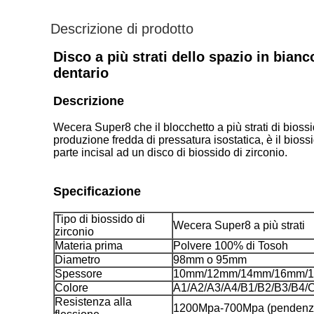
Descrizione di prodotto
Disco a più strati dello spazio in bian
dentario
Descrizione
Wecera Super8 che il blocchetto a più strati di bioss
produzione
fredda di pressatura
isostatica, è il bios
parte incisal ad un disco di biossido di zirconio.
Specificazione
Tipo di biossido di
Wecera Super8 a più strati
zirconio
Materia prima
Polvere 100% di Tosoh
Diametro
98mm o 95mm
Spessore
10mm/12mm/14mm/16mm/
Colore
A1/A2/A3/A4/B1/B2/B3/B4
Resistenza alla
1200Mpa-700Mpa (pendenze d