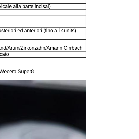
ale alla parte incisal)
eriori ed anteriori (fino a 14units)
land/Arum/Zirkonzahn/Amann Girrbach
cato
di Wecera Super8