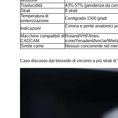
flessione
Traslucidità
43%-57% (pendenze da cervic
Strati
8 strati
Temperatura di
Centigrado 1500 gradi
sinterizzazione
Corona e ponte anatomici post
Indicazioni
Macchine compatibili di
Roland/VHF/Imes-
CADCAM
icore/Yenadent/Ivoclar/Wie
Simile come
Nessun concorrente nel mer
Caso discusso dal biossido di zirconio a più strati 