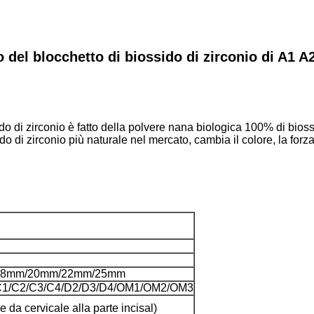
co del blocchetto di biossido di zirconio di A1 
ido di zirconio è fatto della polvere nana biologica 100% di bios
sido di zirconio più naturale nel mercato, cambia il colore, la for
18mm/20mm/22mm/25mm
/C1/C2/C3/C4/D2/D3/D4/OM1/OM2/OM3
a cervicale alla parte incisal)