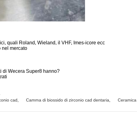
rici, quali Roland, Wieland, il VHF, Imes-icore ecc
io nel mercato
trati di Wecera Super8 hanno?
rati
L
rconio cad
,
Camma di biossido di zirconio cad dentaria
,
Ceramica d