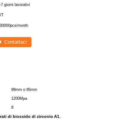
-7 giorni lavorativi
/T
00000pcs/month
Contattaci
98mm o 95mm
1200Mpa
8
rati di biossido di zirconio A1
,