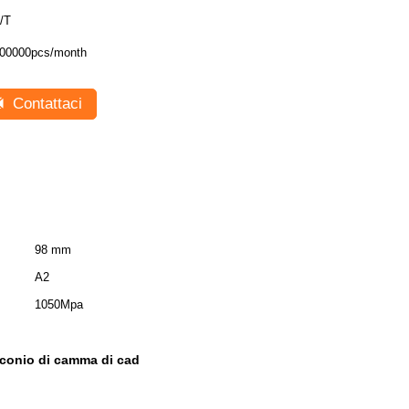
/T
00000pcs/month
Contattaci
98 mm
A2
1050Mpa
irconio di camma di cad