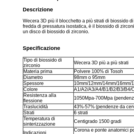
Descrizione
Wecera 3D più il blocchetto a più strati di biossido 
fredda di pressatura
isostatica, è il biossido di zirco
un disco di biossido di zirconio.
Specificazione
Tipo di biossido di
Wecera 3D più a più strati
zirconio
Materia prima
Polvere 100% di Tosoh
Diametro
98mm o 95mm
Spessore
10mm/12mm/14mm/16mm/
Colore
A1/A2/A3/A4/B1/B2/B3/B4
Resistenza alla
1050Mpa-700Mpa (pendenze d
flessione
Traslucidità
43%-57% (pendenze da cervic
Strati
6 strati
Temperatura di
Centigrado 1500 gradi
sinterizzazione
Corona e ponte anatomici post
Indicazioni