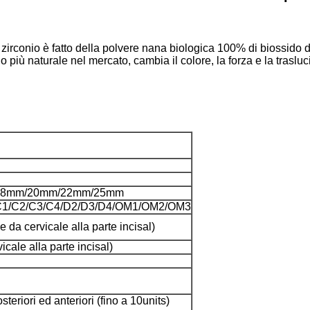
di zirconio è fatto della polvere nana biologica 100% di biossido
nio più naturale nel mercato, cambia il colore, la forza e la trasl
18mm/20mm/22mm/25mm
/C1/C2/C3/C4/D2/D3/D4/OM1/OM2/OM3
a cervicale alla parte incisal)
ale alla parte incisal)
eriori ed anteriori (fino a 10units)