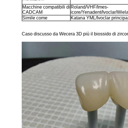
Macchine compatibili di
Roland/VHF/Imes-
CADCAM
icore/Yenadent/Ivoclar/Wie
Simile come
Katana YML/Ivoclar principa
Caso discusso da Wecera 3D più il biossido di zirconi