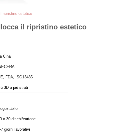
 ripristino estetico
occa il ripristino estetico
a Cina
WECERA
E, FDA, ISO13485
iù 3D a più strati
egoziabile
0 o 30 dischi/cartone
-7 giorni lavorativi