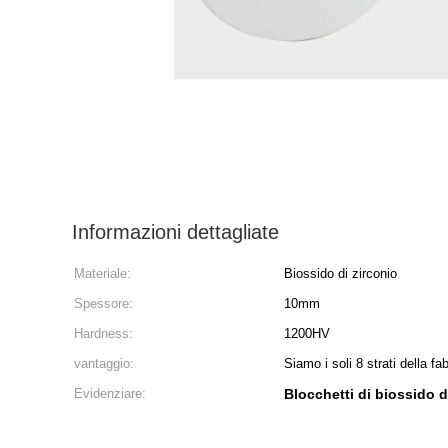
Informazioni dettagliate
Materiale:
Biossido di zirconio
Spessore:
10mm
Hardness:
1200HV
vantaggio:
Siamo i soli 8 strati della fa
Evidenziare:
Blocchetti di biossido 