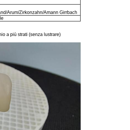
land/Arum/Zirkonzahn/Amann Girrbach
le
o a più strati (senza lustrare)