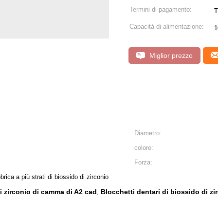
Termini di pagamento:
T
Capacità di alimentazione:
1
Miglior prezzo
Diametro:
colore:
Forza:
bbrica a più strati di biossido di zirconio
di zirconio di camma di A2 cad
Blocchetti dentari di biossido di z
,