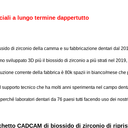
iali a lungo termine dappertutto
ido di zirconio della camma e su fabbricazione dentari dal 2015.
 sviluppato 3D più il biossido di zirconio a più strati nel 2019,
oduzione corrente della fabbrica è 80k spazii in bianco/mese ch
l supporto tecnico che ha molti anni sperimenta nel campo dentar
 perché laboratori dentari da 76 paesi tutti facendo uso dei nostri
cchetto CADCAM di biossido di zirconio di ripri