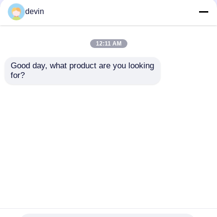
devin
Blocchetto a più strati di biossido di zirconio
12:11 AM
Disco a più strati di biossido di zirconio
Good day, what product are you looking 
Disco di ossido di
100 anni di vita
for?
zirconio a più strati
Multilayer Zirconia
biossido di zirconio a più strati 3D
che fornisce un
Disc Dental Lab
eccellente isolamento
Zirconia adatta per la
elettrico e resistenza
fabbricazione di
Invia richiesta
Invia richiesta
meccanica per varie
protesi dentali
blocchetto dentario di biossido di zirconio
industrie
durevoli
Blocchetti pre protetti di biossido di zirconio
Casa
Circa noi
Contattaci
Desktop Site
Mappa del sito
Privacy Policy
Spazio in bianco dentario di biossido di zirconio
Qualità
Blocchetto a più strati di biossido di
Yttria ha stabilizzato il biossido di zirconio
zirconio
Fabbrica cinese.Copyright © 2026