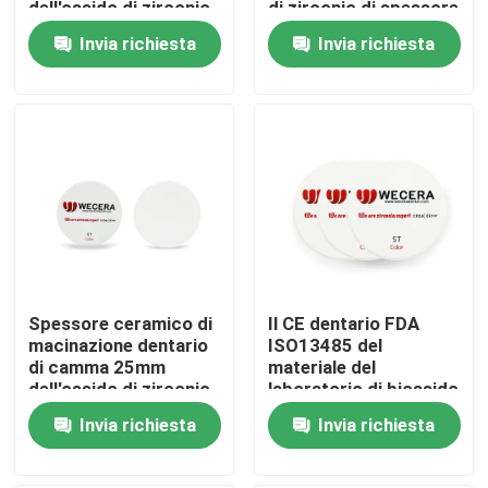
dell'ossido di zirconio
di zirconio di spessore
di D2 98*12mm cad
di D2 10mm KAVO
Invia richiesta
Invia richiesta
Spettacolo VR
Su di noi
Visita alla fabbrica
Controllo della qualità
Spessore ceramico di
Il CE dentario FDA
Contattaci
macinazione dentario
ISO13485 del
di camma 25mm
materiale del
dell'ossido di zirconio
laboratorio di biossido
Notizie
C2 cad
di zirconio di C2
Invia richiesta
Invia richiesta
98*14mm ha
certificato
Chiedi un preventivo