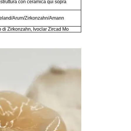
tostruttura con ceramica qui sopra
Wieland/Arum/Zirkonzahn/Amann
o di Zirkonzahn
, Ivoclar
Zircad Mo