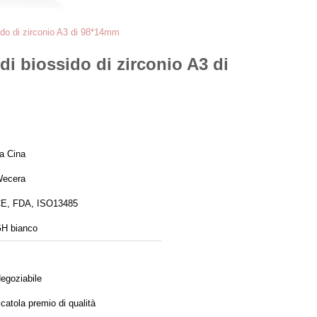
ido di zirconio A3 di 98*14mm
i biossido di zirconio A3 di
a Cina
ecera
E, FDA, ISO13485
H bianco
egoziabile
catola premio di qualità