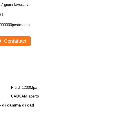
-7 giorni lavorativi
/T
000000pcs/month
Contattaci
Più di 1200Mpa
CADCAM aperto
io di camma di cad