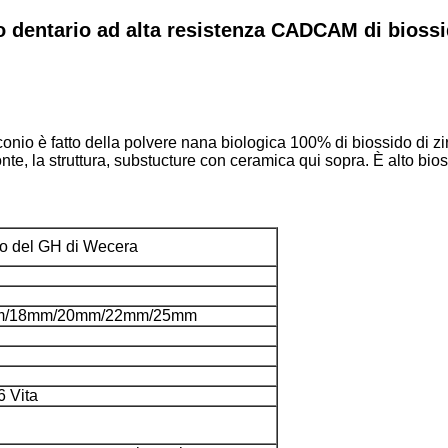
 dentario ad alta resistenza CADCAM di biossi
rconio è fatto della polvere nana biologica 100% di biossido di 
ronte, la struttura, substucture con ceramica qui sopra. È alto bio
o del GH
di
Wecera
m/18mm/20mm/22mm/25mm
6 Vita