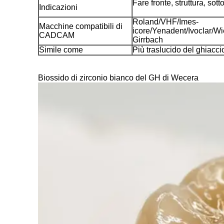
Fare fronte, struttura, sot
Indicazioni
Roland/VHF/Imes-
Macchine compatibili di
icore/Yenadent/Ivoclar/
CADCAM
Girrbach
Simile come
Più traslucido del ghiacci
Biossido di zirconio bianco del GH di Wecera