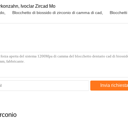
Zirkonzahn
, Ivoclar
Zircad Mo
ido
,
Blocchetto di biossido di zirconio di camma di cad
,
Blocchetti 
Invia richiest
irconio