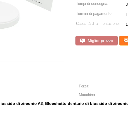
Tempi di consegna:
3
Termini di pagamento:
T
Capacità di alimentazione:
1
Miglior prezzo
Forza:
Macchina:
iossido di zirconio A3
Blocchetto dentario di biossido di zircon
,