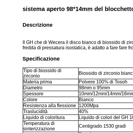
sistema aperto 98*14mm del blocchetto
Descrizione
Il GH che di Wecera il disco bianco di biossido di zi
fredda di pressatura
isostatica, è adatto a fare fare f
Specificazione
Tipo di biossido di
Biossido di zirconio
bianc
zirconio
Materia prima
Polvere 100% di Tosoh
Diametro
98mm o 95mm
Spessore
10mm/12mm/14mm/16m
Colore
Bianco
Resistenza alla flessione
1200Mpa
Traslucidità
40%
Liquido di coloritura
Liquido di colori del GH 1
Temperatura di
Centigrado 1530 gradi
sinterizzazione