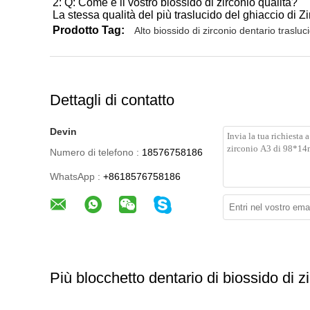
2:
Q: Come è il vostro biossido di zirconio qualità?
La stessa qualità
del più traslucido del ghiaccio di 
Prodotto Tag:
Alto biossido di zirconio dentario trasluc
Dettagli di contatto
Devin
Numero di telefono :
18576758186
WhatsApp :
+8618576758186
Più blocchetto dentario di biossido di z