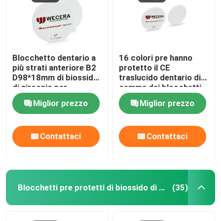
Blocchetto dentario a
16 colori pre hanno
più strati anteriore B2
protetto il CE
D98*18mm di biossido
traslucido dentario di
di zirconio per
camma dei blocchetti
ripristino estetico
cad di biossido di
Miglior prezzo
Miglior prezzo
zirconio approvato
dalla FDA
Contattaci
Contattaci
Blocchetti pre protetti di biossido di zirconio
(35)