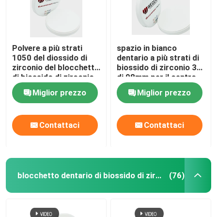
Polvere a più strati
spazio in bianco
1050 del diossido di
dentario a più strati di
zirconio del blocchetto
biossido di zirconio 3D
di biossido di zirconio
di 98mm per il centro
del Mpa 1200HV 3D
dentario di fresatura
Miglior prezzo
Miglior prezzo
del laboratorio
Contattaci
Contattaci
blocchetto dentario di biossido di zirconio
(76)