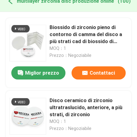
multilayer zirconia disc produzione online
(100)
Biossido di zirconio pieno di
contorno di camma del disco a
più strati cad di biossido di
zirconio del sistema aperto SHT
MOQ：1
Prezzo：Negoziabile
Miglior prezzo
Contattaci
Disco ceramico di zirconio
ultratraslucido, anteriore, a più
strati, di zirconio
MOQ：1
Prezzo：Negoziabile