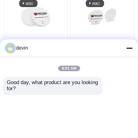
La st di A3.5
Il biossido di zirconio
D98*18mm pre ha
pre protetto di camma
devin
protetto la camma
di cad blocca l'alto
1100Mpa dentario dei
98mm iso traslucido
blocchetti cad di
13485 di 43%
8:01 AM
Miglior prezzo
Miglior prezzo
biossido di zirconio
approvato
Good day, what product are you looking 
for?
Contattaci
Contattaci
Osservi più
Casa
Circa noi
Contattaci
Desktop Site