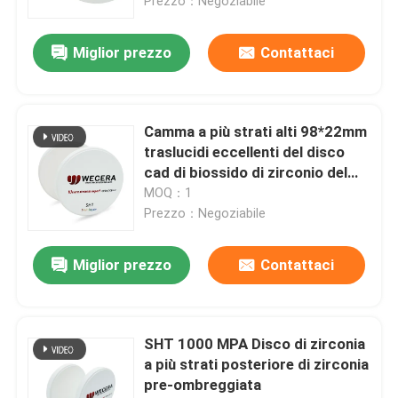
Prezzo：Negoziabile
Miglior prezzo
Contattaci
Camma a più strati alti 98*22mm
traslucidi eccellenti del disco
cad di biossido di zirconio del
laboratorio dentario
MOQ：1
Prezzo：Negoziabile
Miglior prezzo
Contattaci
SHT 1000 MPA Disco di zirconia
a più strati posteriore di zirconia
pre-ombreggiata