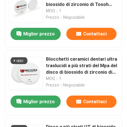
biossido di zirconio di Tosoh
delle tonalità per il laboratorio
MOQ：1
Spettacolo VR
dentario
Prezzo：Negoziabile
Miglior prezzo
Contattaci
Su di noi
Visita alla fabbrica
Blocchetti ceramici dentari ultra
traslucidi a più strati del Mpa del
Controllo della qualità
disco di biossido di zirconio di
49% UT 600
MOQ：1
Prezzo：Negoziabile
Contattaci
Miglior prezzo
Contattaci
Notizie
Chiedi un preventivo
Disco a più strati UT di biossido