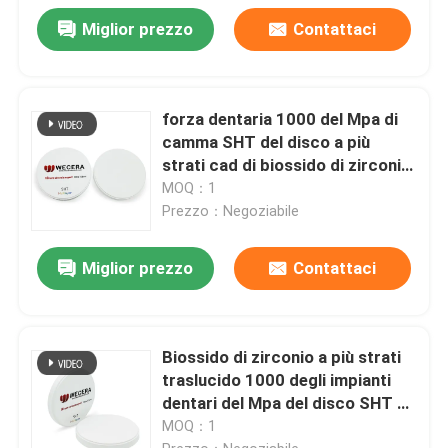
Miglior prezzo
Contattaci
forza dentaria 1000 del Mpa di
camma SHT del disco a più
strati cad di biossido di zirconio
di 95mm Zirkonzahn
MOQ：1
Prezzo：Negoziabile
Miglior prezzo
Contattaci
Biossido di zirconio a più strati
traslucido 1000 degli impianti
dentari del Mpa del disco SHT di
biossido di zirconio di 46%
MOQ：1