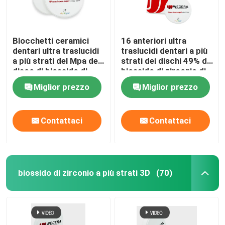
Blocchetti ceramici
16 anteriori ultra
dentari ultra traslucidi
traslucidi dentari a più
a più strati del Mpa del
strati dei dischi 49% di
disco di biossido di
biossido di zirconio di
zirconio di 49% UT 600
colori
Miglior prezzo
Miglior prezzo
Contattaci
Contattaci
biossido di zirconio a più strati 3D
(70)