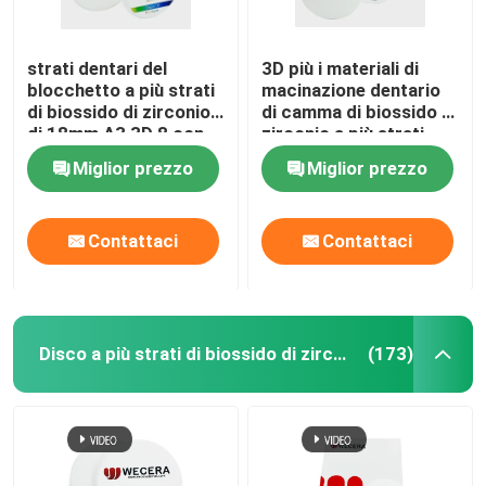
strati dentari del
3D più i materiali di
blocchetto a più strati
macinazione dentario
di biossido di zirconio
di camma di biossido di
di 18mm A3 3D 8 con
zirconio a più strati
forza 1200Mpa
cad traslucidità di 57%
Miglior prezzo
Miglior prezzo
- di 43%
Contattaci
Contattaci
Disco a più strati di biossido di zirconio
(173)